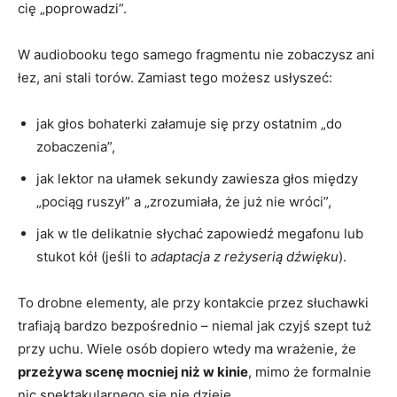
cię „poprowadzi”.
W audiobooku tego samego fragmentu nie zobaczysz ani
łez, ani stali torów. Zamiast tego możesz usłyszeć:
jak głos bohaterki załamuje się przy ostatnim „do
zobaczenia”,
jak lektor na ułamek sekundy zawiesza głos między
„pociąg ruszył” a „zrozumiała, że już nie wróci”,
jak w tle delikatnie słychać zapowiedź megafonu lub
stukot kół (jeśli to
adaptacja z reżyserią dźwięku
).
To drobne elementy, ale przy kontakcie przez słuchawki
trafiają bardzo bezpośrednio – niemal jak czyjś szept tuż
przy uchu. Wiele osób dopiero wtedy ma wrażenie, że
przeżywa scenę mocniej niż w kinie
, mimo że formalnie
nic spektakularnego się nie dzieje.