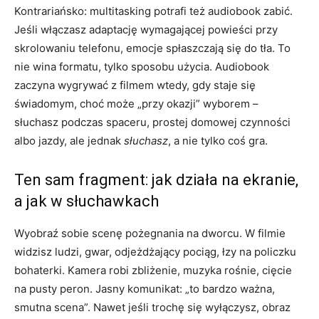
Kontrariańsko: multitasking potrafi też audiobook zabić.
Jeśli włączasz adaptację wymagającej powieści przy
skrolowaniu telefonu, emocje spłaszczają się do tła. To
nie wina formatu, tylko sposobu użycia. Audiobook
zaczyna wygrywać z filmem wtedy, gdy staje się
świadomym, choć może „przy okazji” wyborem –
słuchasz podczas spaceru, prostej domowej czynności
albo jazdy, ale jednak
słuchasz
, a nie tylko coś gra.
Ten sam fragment: jak działa na ekranie,
a jak w słuchawkach
Wyobraź sobie scenę pożegnania na dworcu. W filmie
widzisz ludzi, gwar, odjeżdżający pociąg, łzy na policzku
bohaterki. Kamera robi zbliżenie, muzyka rośnie, cięcie
na pusty peron. Jasny komunikat: „to bardzo ważna,
smutna scena”. Nawet jeśli trochę się wyłączysz, obraz