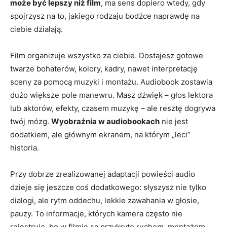
może być lepszy niż film
, ma sens dopiero wtedy, gdy
spojrzysz na to, jakiego rodzaju bodźce naprawdę na
ciebie działają.
Film organizuje wszystko za ciebie. Dostajesz gotowe
twarze bohaterów, kolory, kadry, nawet interpretację
sceny za pomocą muzyki i montażu. Audiobook zostawia
dużo większe pole manewru. Masz dźwięk – głos lektora
lub aktorów, efekty, czasem muzykę – ale resztę dogrywa
twój mózg.
Wyobraźnia w audiobookach
nie jest
dodatkiem, ale głównym ekranem, na którym „leci”
historia.
Przy dobrze zrealizowanej adaptacji powieści audio
dzieje się jeszcze coś dodatkowego: słyszysz nie tylko
dialogi, ale rytm oddechu, lekkie zawahania w głosie,
pauzy. To informacje, których kamera często nie
rejestruje, bo w filmie są przykryte ruchem, montażem,