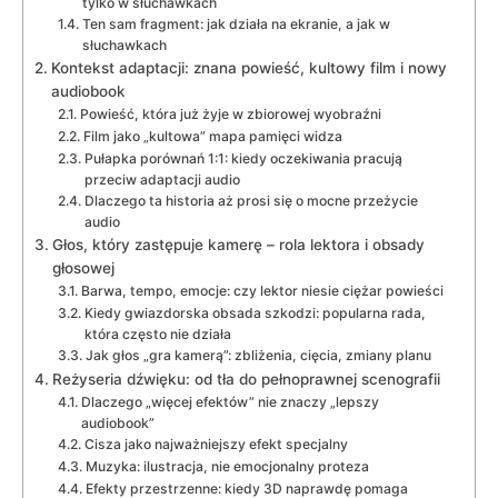
tylko w słuchawkach
Ten sam fragment: jak działa na ekranie, a jak w
słuchawkach
Kontekst adaptacji: znana powieść, kultowy film i nowy
audiobook
Powieść, która już żyje w zbiorowej wyobraźni
Film jako „kultowa” mapa pamięci widza
Pułapka porównań 1:1: kiedy oczekiwania pracują
przeciw adaptacji audio
Dlaczego ta historia aż prosi się o mocne przeżycie
audio
Głos, który zastępuje kamerę – rola lektora i obsady
głosowej
Barwa, tempo, emocje: czy lektor niesie ciężar powieści
Kiedy gwiazdorska obsada szkodzi: popularna rada,
która często nie działa
Jak głos „gra kamerą”: zbliżenia, cięcia, zmiany planu
Reżyseria dźwięku: od tła do pełnoprawnej scenografii
Dlaczego „więcej efektów” nie znaczy „lepszy
audiobook”
Cisza jako najważniejszy efekt specjalny
Muzyka: ilustracja, nie emocjonalny proteza
Efekty przestrzenne: kiedy 3D naprawdę pomaga