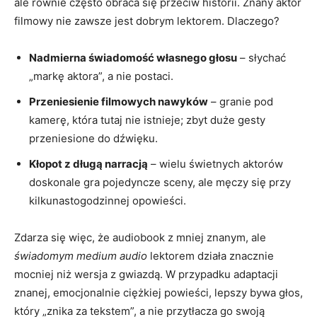
ale równie często obraca się przeciw historii. Znany aktor
filmowy nie zawsze jest dobrym lektorem. Dlaczego?
Nadmierna świadomość własnego głosu
– słychać
„markę aktora”, a nie postaci.
Przeniesienie filmowych nawyków
– granie pod
kamerę, która tutaj nie istnieje; zbyt duże gesty
przeniesione do dźwięku.
Kłopot z długą narracją
– wielu świetnych aktorów
doskonale gra pojedyncze sceny, ale męczy się przy
kilkunastogodzinnej opowieści.
Zdarza się więc, że audiobook z mniej znanym, ale
świadomym medium audio
lektorem działa znacznie
mocniej niż wersja z gwiazdą. W przypadku adaptacji
znanej, emocjonalnie ciężkiej powieści, lepszy bywa głos,
który „znika za tekstem”, a nie przytłacza go swoją