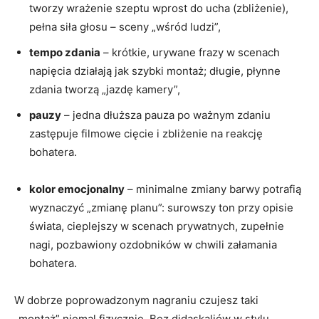
tworzy wrażenie szeptu wprost do ucha (zbliżenie),
pełna siła głosu – sceny „wśród ludzi”,
tempo zdania
– krótkie, urywane frazy w scenach
napięcia działają jak szybki montaż; długie, płynne
zdania tworzą „jazdę kamery”,
pauzy
– jedna dłuższa pauza po ważnym zdaniu
zastępuje filmowe cięcie i zbliżenie na reakcję
bohatera.
kolor emocjonalny
– minimalne zmiany barwy potrafią
wyznaczyć „zmianę planu”: surowszy ton przy opisie
świata, cieplejszy w scenach prywatnych, zupełnie
nagi, pozbawiony ozdobników w chwili załamania
bohatera.
W dobrze poprowadzonym nagraniu czujesz taki
„montaż” niemal fizycznie. Bez didaskaliów w stylu