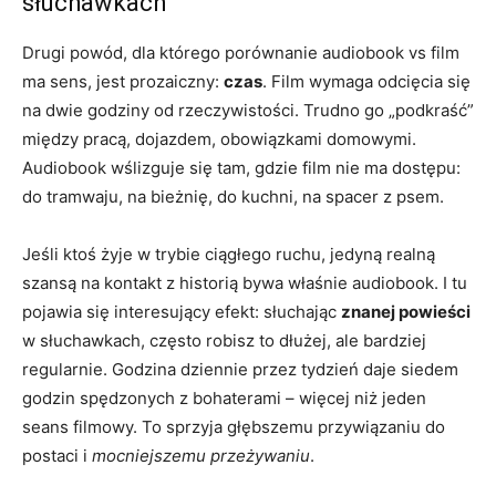
słuchawkach
Drugi powód, dla którego porównanie audiobook vs film
ma sens, jest prozaiczny:
czas
. Film wymaga odcięcia się
na dwie godziny od rzeczywistości. Trudno go „podkraść”
między pracą, dojazdem, obowiązkami domowymi.
Audiobook wślizguje się tam, gdzie film nie ma dostępu:
do tramwaju, na bieżnię, do kuchni, na spacer z psem.
Jeśli ktoś żyje w trybie ciągłego ruchu, jedyną realną
szansą na kontakt z historią bywa właśnie audiobook. I tu
pojawia się interesujący efekt: słuchając
znanej powieści
w słuchawkach, często robisz to dłużej, ale bardziej
regularnie. Godzina dziennie przez tydzień daje siedem
godzin spędzonych z bohaterami – więcej niż jeden
seans filmowy. To sprzyja głębszemu przywiązaniu do
postaci i
mocniejszemu przeżywaniu
.