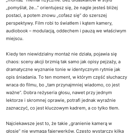
„pomyślał, że…” orientujesz się, że nagle jesteś bliżej
postaci, a potem znowu „cofasz się” do szerszej
perspektywy. Film robi to światłem i kątem kamery,
audiobook – modulacją, oddechem i pauzą we właściwym
miejscu.
Kiedy ten niewidzialny montaż nie działa, pojawia się
chaos: sceny akcji brzmią tak samo jak opisy pejzaży, a
dramatyczne wyznanie tonie w identycznym rytmie jak
opis śniadania. To ten moment, w którym część słuchaczy
wraca do filmu, bo „tam przynajmniej wiadomo, co jest
ważne”. Dobra reżyseria głosu, nawet przy jednym
lektorze i skromnej oprawie, potrafi jednak wyraźnie
zaznaczyć, co jest kluczowym kadrem, a co tylko tłem.
Najciekawsze jest to, że takie „granienie kamerą w
głosie” nie wymaga fajerwerków. Często wystarczy kilka