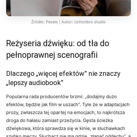
Źródło: Pexels | Autor: cottonbro studio
Reżyseria dźwięku: od tła do
pełnoprawnej scenografii
Dlaczego „więcej efektów” nie znaczy
„lepszy audiobook”
Popularna rada producentów brzmi: „dodajmy dużo
efektów, będzie jak film w uszach”. Tyle że w adaptacjach
prozy, zwłaszcza tej opartej na emocjach, to najkrótsza
droga do hałasu zamiast przeżycia. Gęsta ścieżka
dźwiękowa, która sprawdza się w kinie, w słuchawkach
szybko męczy. Słuchacz nie ma gdzie „złapać oddechu”, a