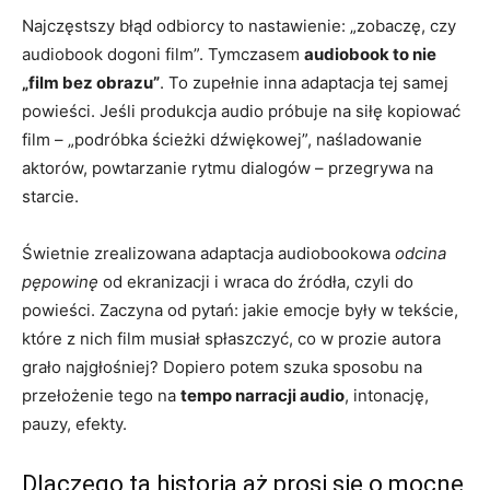
Najczęstszy błąd odbiorcy to nastawienie: „zobaczę, czy
audiobook dogoni film”. Tymczasem
audiobook to nie
„film bez obrazu”
. To zupełnie inna adaptacja tej samej
powieści. Jeśli produkcja audio próbuje na siłę kopiować
film – „podróbka ścieżki dźwiękowej”, naśladowanie
aktorów, powtarzanie rytmu dialogów – przegrywa na
starcie.
Świetnie zrealizowana adaptacja audiobookowa
odcina
pępowinę
od ekranizacji i wraca do źródła, czyli do
powieści. Zaczyna od pytań: jakie emocje były w tekście,
które z nich film musiał spłaszczyć, co w prozie autora
grało najgłośniej? Dopiero potem szuka sposobu na
przełożenie tego na
tempo narracji audio
, intonację,
pauzy, efekty.
Dlaczego ta historia aż prosi się o mocne