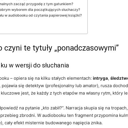
inalnych zacząć przygodę z tym gatunkiem?
dobrym wyborem dla początkujących słuchaczy?
łu w audiobooku od czytania papierowej książki?
o czyni te tytuły „ponadczasowymi”
nku w wersji do słuchania
ooku – opiera się na kilku stałych elementach:
intryga
,
śledztw
 pojawia się detektyw (profesjonalny lub amator), rusza dochod
 kluczowe jest, że każdy z tych etapów ma własny rytm, który l
powiedź na pytanie „kto zabił?”. Narracja skupia się na tropach, 
przebieg zbrodni. W audiobooku ten fragment przypomina kulmin
), cały efekt misternie budowanego napięcia znika.