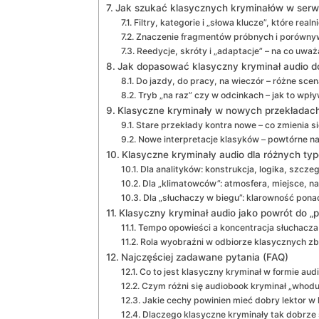
Jak szukać klasycznych kryminałów w serw
Filtry, kategorie i „słowa klucze”, które realni
Znaczenie fragmentów próbnych i porówny
Reedycje, skróty i „adaptacje” – na co uważ
Jak dopasować klasyczny kryminał audio do
Do jazdy, do pracy, na wieczór – różne scen
Tryb „na raz” czy w odcinkach – jak to wpły
Klasyczne kryminały w nowych przekładach 
Stare przekłady kontra nowe – co zmienia s
Nowe interpretacje klasyków – powtórne na
Klasyczne kryminały audio dla różnych ty
Dla analityków: konstrukcja, logika, szcze
Dla „klimatowców”: atmosfera, miejsce, n
Dla „słuchaczy w biegu”: klarowność pon
Klasyczny kryminał audio jako powrót do „
Tempo opowieści a koncentracja słuchacza
Rola wyobraźni w odbiorze klasycznych zb
Najczęściej zadawane pytania (FAQ)
Co to jest klasyczny kryminał w formie au
Czym różni się audiobook kryminał „whoduni
Jakie cechy powinien mieć dobry lektor 
Dlaczego klasyczne kryminały tak dobrze 