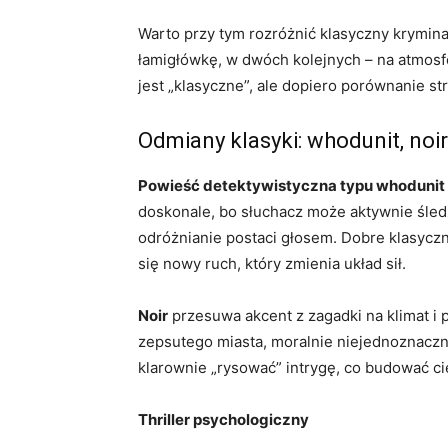
Warto przy tym rozróżnić klasyczny krymin
łamigłówkę, w dwóch kolejnych – na atmosf
jest „klasyczne”, ale dopiero porównanie st
Odmiany klasyki: whodunit, noir
Powieść detektywistyczna typu whodunit
doskonale, bo słuchacz może aktywnie śledz
odróżnianie postaci głosem. Dobre klasycz
się nowy ruch, który zmienia układ sił.
Noir
przesuwa akcent z zagadki na klimat i 
zepsutego miasta, moralnie niejednoznaczny
klarownie „rysować” intrygę, co budować cię
Thriller psychologiczny