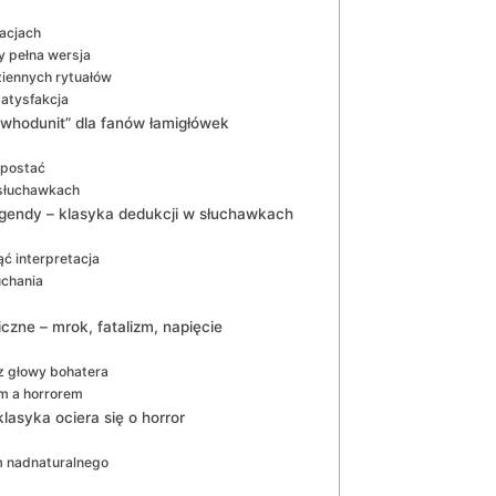
kacjach
y pełna wersja
iennych rytuałów
atysfakcja
 „whodunit” dla fanów łamigłówek
e postać
w słuchawkach
egendy – klasyka dedukcji w słuchawkach
ąć interpretacja
uchania
iczne – mrok, fatalizm, napięcie
rz głowy bohatera
m a horrorem
lasyka ociera się o horror
m nadnaturalnego