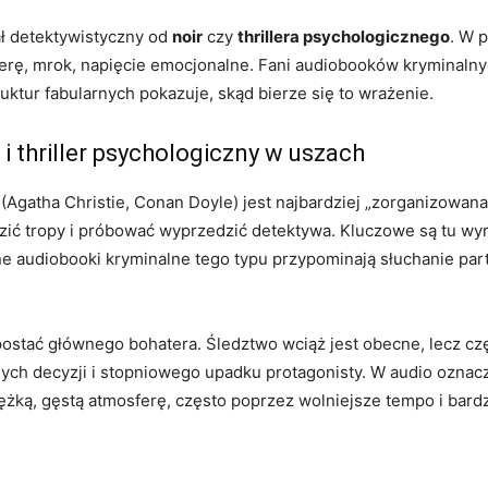
ał detektywistyczny od
noir
czy
thrillera psychologicznego
. W p
erę, mrok, napięcie emocjonalne. Fani audiobooków kryminalny
ruktur fabularnych pokazuje, skąd bierze się to wrażenie.
 i thriller psychologiczny w uszach
(Agatha Christie, Conan Doyle) jest najbardziej „zorganizowana
ić tropy i próbować wyprzedzić detektywa. Kluczowe są tu wyra
ne audiobooki kryminalne tego typu przypominają słuchanie par
postać głównego bohatera. Śledztwo wciąż jest obecne, lecz czę
ch decyzji i stopniowego upadku protagonisty. W audio oznacza
żką, gęstą atmosferę, często poprzez wolniejsze tempo i bardzi