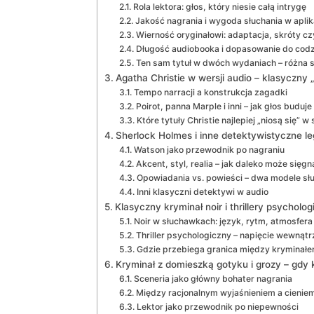
Rola lektora: głos, który niesie całą intrygę
Jakość nagrania i wygoda słuchania w apli
Wierność oryginałowi: adaptacja, skróty cz
Długość audiobooka i dopasowanie do codz
Ten sam tytuł w dwóch wydaniach – różna s
Agatha Christie w wersji audio – klasyczny
Tempo narracji a konstrukcja zagadki
Poirot, panna Marple i inni – jak głos buduj
Które tytuły Christie najlepiej „niosą się” 
Sherlock Holmes i inne detektywistyczne l
Watson jako przewodnik po nagraniu
Akcent, styl, realia – jak daleko może sięgn
Opowiadania vs. powieści – dwa modele sł
Inni klasyczni detektywi w audio
Klasyczny kryminał noir i thrillery psycholog
Noir w słuchawkach: język, rytm, atmosfera
Thriller psychologiczny – napięcie wewnąt
Gdzie przebiega granica między kryminałe
Kryminał z domieszką gotyku i grozy – gdy k
Sceneria jako główny bohater nagrania
Między racjonalnym wyjaśnieniem a cienie
Lektor jako przewodnik po niepewności