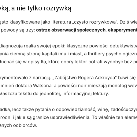
yką, a nie tylko rozrywką
sto klasyfikowane jako literatura „czysto rozrywkowa”. Dziś wie
e powody są trzy:
ostrze obserwacji społecznych
,
eksperyment
diagnozują realia swojej epoki: klasyczne powieści detektywis
nia ciemną stronę kapitalizmu i miast, a thrillery psychologicz
uchać się w opisy tła, które dobry lektor potrafi wydobyć bez 
rymentowało z narracją. „Zabójstwo Rogera Ackroyda” bawi się
mnień doktora Watsona, a powieści noir mieszają monolog wew
płaszcza tekstu do jednolitej, informacyjnej lektury.
gadka, lecz także pytania o odpowiedzialność, winę, zadośćuczyn
 zbrodni i jakie są granice usprawiedliwienia. To właśnie ten el
danych odbiorców.