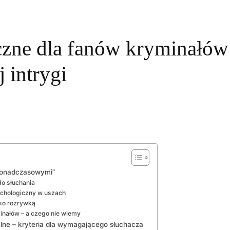
zne dla fanów kryminałów:
 intrygi
„ponadczasowymi”
do słuchania
sychologiczny w uszach
lko rozrywką
inałów – a czego nie wiemy
lne – kryteria dla wymagającego słuchacza