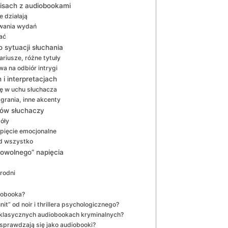
isach z audiobookami
e działają
wania wydań
ać
 sytuacji słuchania
ariusze, różne tytuły
wa na odbiór intrygi
i interpretacjach
ię w uchu słuchacza
grania, inne akcenty
pów słuchaczy
góły
apięcie emocjonalne
ad wszystko
powolnego” napięcia
rodni
diobooka?
t” od noir i thrillera psychologicznego?
w klasycznych audiobookach kryminalnych?
sprawdzają się jako audiobooki?