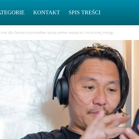
ATEGORIE
KONTAKT
SPIS TREŚCI
zne dla fanów kryminałów: tytuły pełne napięcia i mrocznej intrygi