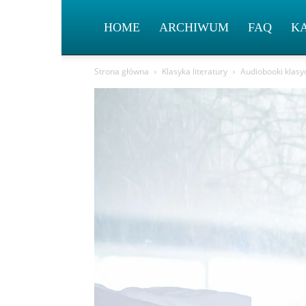
HOME
ARCHIWUM
FAQ
K
Strona główna
Klasyka literatury
Audiobooki klasyc