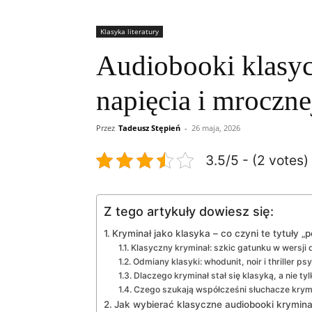
Klasyka literatury
Audiobooki klasyc
napięcia i mrocznej
Przez
Tadeusz Stępień
-
26 maja, 2026
3.5/5 - (2 votes)
Z tego artykuły dowiesz się:
Kryminał jako klasyka – co czyni te tytuły 
Klasyczny kryminał: szkic gatunku w wersji 
Odmiany klasyki: whodunit, noir i thriller p
Dlaczego kryminał stał się klasyką, a nie ty
Czego szukają współcześni słuchacze krym
Jak wybierać klasyczne audiobooki krymina