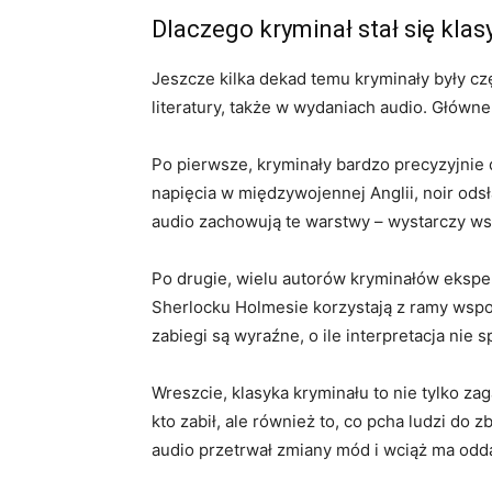
Dlaczego kryminał stał się klas
Jeszcze kilka dekad temu kryminały były czę
literatury, także w wydaniach audio. Główn
Po pierwsze, kryminały bardzo precyzyjnie 
napięcia w międzywojennej Anglii, noir odsła
audio zachowują te warstwy – wystarczy wsł
Po drugie, wielu autorów kryminałów ekspe
Sherlocku Holmesie korzystają z ramy wspo
zabiegi są wyraźne, o ile interpretacja nie s
Wreszcie, klasyka kryminału to nie tylko za
kto zabił, ale również to, co pcha ludzi do
audio przetrwał zmiany mód i wciąż ma od