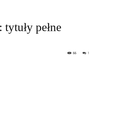
 tytuły pełne
66
1