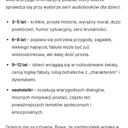
sprawdza się przy wyborze
serii audiobooków dla dzieci
:
3–5 lat
– krótkie, proste historie, wyraźny morał, dużo
powtórzeń, humor sytuacyjny, zero brutalności.
6–8 lat
– pojawia się potrzeba przygody, zagadek,
lekkiego napięcia; fabuła może być już
wieloodcinkowa, ale dalej dość prosta.
9–12 lat
– dzieci wciągają się w rozbudowane światy,
cenią logikę fabuły, lubią bohaterów z „charakterem” i
dylematami.
nastolatki
– oczekują wiarygodnych dialogów,
mocnych motywacji postaci, często też
poważniejszych tematów społecznych i
emocjonalnych.
Granice nie są sztywne. Bywa, że siedmiolatek wsiąka w