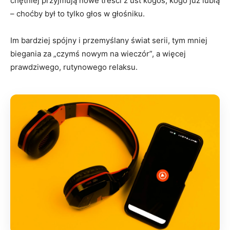
chętniej przyjmują nowe treści z ust kogoś, kogo już lubią
– choćby był to tylko głos w głośniku.
Im bardziej spójny i przemyślany świat serii, tym mniej
biegania za „czymś nowym na wieczór”, a więcej
prawdziwego, rutynowego relaksu.