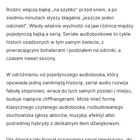
Rodzic włącza bajkę „na szybko” przed snem, a po
siedmiu minutach słyszy błagalne „jeszcze jeden
odcinek!”. Wtedy właśnie wychodzi na jaw różnica między
pojedynczą bajką a serią. Seriale audiobookowe to cykle
historii osadzonych w tym samym świecie, z
powracającymi bohaterami i podziałem na odcinki, a
czasem nawet sezony.
W odróżnieniu od pojedynczego audiobooka, który
opowiada jedną zamkniętą historię, serial audio rozwija
fabułę stopniowo, wraca do tych samych postaci i miejsc,
buduje napięcie cliffhangerami. Może mieć formę
klasycznego czytanego audiobooka, rozbudowanego
słuchowiska (głosy aktorów, muzyka, efekty) albo
pośredniej hybrydy z delikatnym tłem dźwiękowym.
Dla dziecka taki format przypomina serial telewizyjny „do