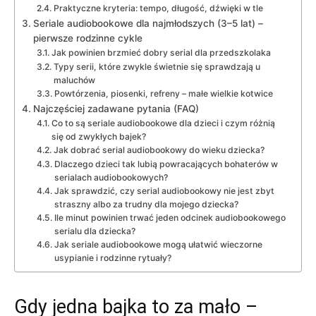
Praktyczne kryteria: tempo, długość, dźwięki w tle
Seriale audiobookowe dla najmłodszych (3–5 lat) –
pierwsze rodzinne cykle
Jak powinien brzmieć dobry serial dla przedszkolaka
Typy serii, które zwykle świetnie się sprawdzają u
maluchów
Powtórzenia, piosenki, refreny – małe wielkie kotwice
Najczęściej zadawane pytania (FAQ)
Co to są seriale audiobookowe dla dzieci i czym różnią
się od zwykłych bajek?
Jak dobrać serial audiobookowy do wieku dziecka?
Dlaczego dzieci tak lubią powracających bohaterów w
serialach audiobookowych?
Jak sprawdzić, czy serial audiobookowy nie jest zbyt
straszny albo za trudny dla mojego dziecka?
Ile minut powinien trwać jeden odcinek audiobookowego
serialu dla dziecka?
Jak seriale audiobookowe mogą ułatwić wieczorne
usypianie i rodzinne rytuały?
Gdy jedna bajka to za mało –