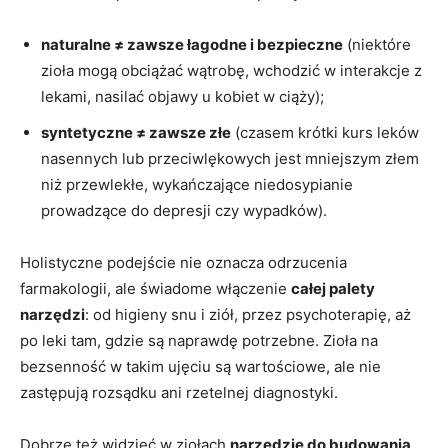
naturalne ≠ zawsze łagodne i bezpieczne
(niektóre
zioła mogą obciążać wątrobę, wchodzić w interakcje z
lekami, nasilać objawy u kobiet w ciąży);
syntetyczne ≠ zawsze złe
(czasem krótki kurs leków
nasennych lub przeciwlękowych jest mniejszym złem
niż przewlekłe, wykańczające niedosypianie
prowadzące do depresji czy wypadków).
Holistyczne podejście nie oznacza odrzucenia
farmakologii, ale świadome włączenie
całej palety
narzędzi
: od higieny snu i ziół, przez psychoterapię, aż
po leki tam, gdzie są naprawdę potrzebne. Zioła na
bezsenność w takim ujęciu są wartościowe, ale nie
zastępują rozsądku ani rzetelnej diagnostyki.
Dobrze też widzieć w ziołach
narzędzie do budowania