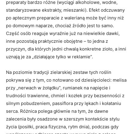
preparaty bardzo różne (wyciągi alkoholowe, wodne,
standaryzowane ekstrakty, mieszanki). Efekt odczuwany
po aptecznym preparacie z walerianą może być inny niż
po domowym naparze, chociaż źródło jest to samo.
Część osób reaguje wyraźnie już na niewielkie dawki,
inne pozostają praktycznie obojętne – to jedna z
przyczyn, dla których jedni chwalą konkretne zioło, a inni
uznają je za „działające tylko w reklamie”.
Na poziomie tradycji zielarskiej zestaw tych roślin
pokrywa się z tym, co notowano od dziesięcioleci: melisa
przy „nerwach w żołądku”, rumianek na napięcie i
trudności trawienne, chmiel i kozłek przy bezsenności z
silnym pobudzeniem, passiflora przy lękach i kołataniu
serca. Różnica polega głównie na tym, że dawne
zalecenia były osadzone w szerszym kontekście stylu
życia (posiłki, praca fizyczna, rytm dnia), podczas gdy