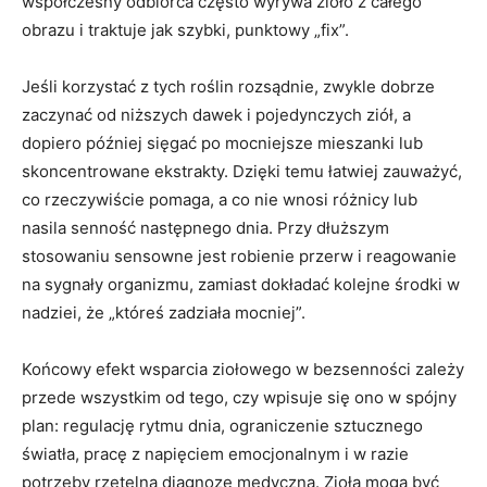
współczesny odbiorca często wyrywa zioło z całego
obrazu i traktuje jak szybki, punktowy „fix”.
Jeśli korzystać z tych roślin rozsądnie, zwykle dobrze
zaczynać od niższych dawek i pojedynczych ziół, a
dopiero później sięgać po mocniejsze mieszanki lub
skoncentrowane ekstrakty. Dzięki temu łatwiej zauważyć,
co rzeczywiście pomaga, a co nie wnosi różnicy lub
nasila senność następnego dnia. Przy dłuższym
stosowaniu sensowne jest robienie przerw i reagowanie
na sygnały organizmu, zamiast dokładać kolejne środki w
nadziei, że „któreś zadziała mocniej”.
Końcowy efekt wsparcia ziołowego w bezsenności zależy
przede wszystkim od tego, czy wpisuje się ono w spójny
plan: regulację rytmu dnia, ograniczenie sztucznego
światła, pracę z napięciem emocjonalnym i w razie
potrzeby rzetelną diagnozę medyczną. Zioła mogą być