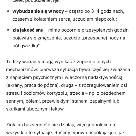
ciele, pobudzenie, lęk;
wybudzanie się w nocy
– często po 3–4 godzinach,
czasem z kołataniem serca, uczuciem niepokoju;
zła jakość snu
– mimo pozornie przesypianych godzin
pojawia się zmęczenie, uczucie „przespanej nocy na
pół gwizdka”.
Te trzy warianty mogą wynikać z zupełnie innych
mechanizmów: pierwsza sytuacja bywa częściej związana
z napięciem psychicznym i wieczorną nadaktywnością
(ekrany, praca do późna), druga – z rozregulowaniem osi
stresu i poziomów kortyzolu, trzecia – np. z bezdechem
sennym, bólami, przewlekłymi stanami zapalnymi lub
skutkami ubocznymi leków.
Zioła na bezsenność nie działają więc jednolicie na
wszystkie te sytuacje. Rośliny typowo uspokajające, jak