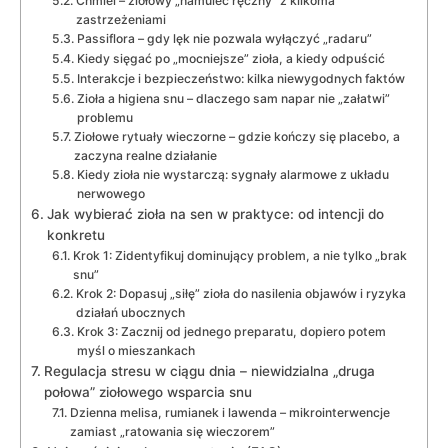
Chmiel – ziołowy „hamulec ręczny” z kilkoma
zastrzeżeniami
Passiflora – gdy lęk nie pozwala wyłączyć „radaru”
Kiedy sięgać po „mocniejsze” zioła, a kiedy odpuścić
Interakcje i bezpieczeństwo: kilka niewygodnych faktów
Zioła a higiena snu – dlaczego sam napar nie „załatwi”
problemu
Ziołowe rytuały wieczorne – gdzie kończy się placebo, a
zaczyna realne działanie
Kiedy zioła nie wystarczą: sygnały alarmowe z układu
nerwowego
Jak wybierać zioła na sen w praktyce: od intencji do
konkretu
Krok 1: Zidentyfikuj dominujący problem, a nie tylko „brak
snu”
Krok 2: Dopasuj „siłę” zioła do nasilenia objawów i ryzyka
działań ubocznych
Krok 3: Zacznij od jednego preparatu, dopiero potem
myśl o mieszankach
Regulacja stresu w ciągu dnia – niewidzialna „druga
połowa” ziołowego wsparcia snu
Dzienna melisa, rumianek i lawenda – mikrointerwencje
zamiast „ratowania się wieczorem”