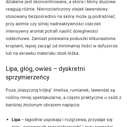
działanie jest skoncentrowane, a skóra i błony śluzowe
reagują różnie. Nierozcieńczony olejek lawendowy
stosowany bezpośrednio na skórę może ją podrażniać;
przy astmie czy silnej nadreaktywności oskrzeli
intensywny aromat potrafi nasilić dolegliwości
oddechowe. Zamiast polewania poduszki kilkunastoma
kroplami, lepiej zacząć od minimalnej ilości w dyfuzorze
lub na skrawku materiału obok łóżka.
Lipa, głóg, owies – dyskretni
sprzymierzeńcy
Poza „klasyczną trójką” (melisa, rumianek, lawenda) są
rośliny mniej spektakularne, a często praktyczne u osób z
bardziej złożonym obrazem napięcia:
Lipa
– łagodnie uspokaja i rozgrzewa, przydaje się
przy „nerwowych przeziębieniach” i przy senności