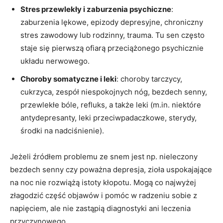
Stres przewlekły i zaburzenia psychiczne
:
zaburzenia lękowe, epizody depresyjne, chroniczny
stres zawodowy lub rodzinny, trauma. Tu sen często
staje się pierwszą ofiarą przeciążonego psychicznie
układu nerwowego.
Choroby somatyczne i leki
: choroby tarczycy,
cukrzyca, zespół niespokojnych nóg, bezdech senny,
przewlekłe bóle, refluks, a także leki (m.in. niektóre
antydepresanty, leki przeciwpadaczkowe, sterydy,
środki na nadciśnienie).
Jeżeli źródłem problemu ze snem jest np. nieleczony
bezdech senny czy poważna depresja, zioła uspokajające
na noc nie rozwiążą istoty kłopotu. Mogą co najwyżej
złagodzić część objawów i pomóc w radzeniu sobie z
napięciem, ale nie zastąpią diagnostyki ani leczenia
przyczynowego.