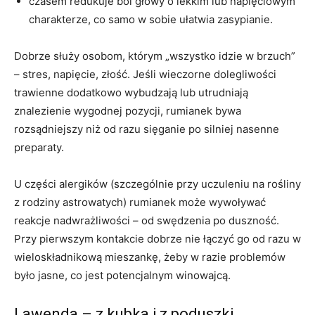
czasem redukuje ból głowy o lekkim lub napięciowym
charakterze, co samo w sobie ułatwia zasypianie.
Dobrze służy osobom, którym „wszystko idzie w brzuch”
– stres, napięcie, złość. Jeśli wieczorne dolegliwości
trawienne dodatkowo wybudzają lub utrudniają
znalezienie wygodnej pozycji, rumianek bywa
rozsądniejszy niż od razu sięganie po silniej nasenne
preparaty.
U części alergików (szczególnie przy uczuleniu na rośliny
z rodziny astrowatych) rumianek może wywoływać
reakcje nadwrażliwości – od swędzenia po duszność.
Przy pierwszym kontakcie dobrze nie łączyć go od razu w
wieloskładnikową mieszankę, żeby w razie problemów
było jasne, co jest potencjalnym winowajcą.
Lawenda – z kubka i z poduszki