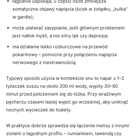
łagodnie uspokaja, u części osób zmniejsza
somatyczne objawy napięcia (ścisk w żołądku, „kulka”
w gardle);
może ułatwiać zasypianie, jeśli głównym problemem
jest natłok myśli, a nie silny lęk czy depresja;
ma działanie lekko rozkurczowe na przewód
pokarmowy – pomocne przy połączeniu napięcia
nerwowego z niestrawnością.
Typowy sposób użycia w kontekście snu to napar z 1–2
łyżeczek suszu na około 200 ml wody, wypity 30–60
minut przed położeniem się do łóżka. Przy wrażliwym
pęcherzu czasem lepiej wypić go wcześniej, aby uniknąć
nocnych wycieczek do toalety.
W praktyce dobrze sprawdza się łączenie melisy z innymi
ziołami o łagodnym profilu – rumiankiem, lawendą czy