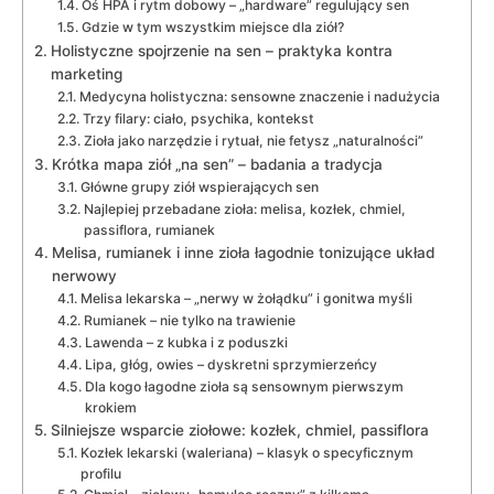
Oś HPA i rytm dobowy – „hardware” regulujący sen
Gdzie w tym wszystkim miejsce dla ziół?
Holistyczne spojrzenie na sen – praktyka kontra
marketing
Medycyna holistyczna: sensowne znaczenie i nadużycia
Trzy filary: ciało, psychika, kontekst
Zioła jako narzędzie i rytuał, nie fetysz „naturalności”
Krótka mapa ziół „na sen” – badania a tradycja
Główne grupy ziół wspierających sen
Najlepiej przebadane zioła: melisa, kozłek, chmiel,
passiflora, rumianek
Melisa, rumianek i inne zioła łagodnie tonizujące układ
nerwowy
Melisa lekarska – „nerwy w żołądku” i gonitwa myśli
Rumianek – nie tylko na trawienie
Lawenda – z kubka i z poduszki
Lipa, głóg, owies – dyskretni sprzymierzeńcy
Dla kogo łagodne zioła są sensownym pierwszym
krokiem
Silniejsze wsparcie ziołowe: kozłek, chmiel, passiflora
Kozłek lekarski (waleriana) – klasyk o specyficznym
profilu