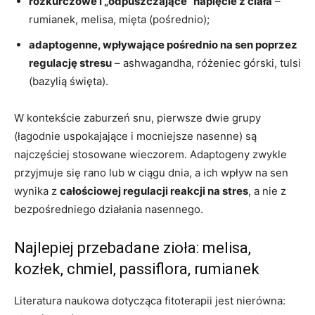
rozkurczowe i „odpuszczające” napięcie z ciała
–
rumianek, melisa, mięta (pośrednio);
adaptogenne, wpływające pośrednio na sen poprzez
regulację stresu
– ashwagandha, różeniec górski, tulsi
(bazylią święta).
W kontekście zaburzeń snu, pierwsze dwie grupy
(łagodnie uspokajające i mocniejsze nasenne) są
najczęściej stosowane wieczorem. Adaptogeny zwykle
przyjmuje się rano lub w ciągu dnia, a ich wpływ na sen
wynika z
całościowej regulacji reakcji na stres
, a nie z
bezpośredniego działania nasennego.
Najlepiej przebadane zioła: melisa,
kozłek, chmiel, passiflora, rumianek
Literatura naukowa dotycząca fitoterapii jest nierówna: