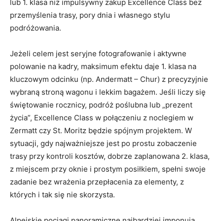
lub 1. klasa niż impulsywny zakup Excellence Class bez
przemyślenia trasy, pory dnia i własnego stylu
podróżowania.
Jeżeli celem jest seryjne fotografowanie i aktywne
polowanie na kadry, maksimum efektu daje 1. klasa na
kluczowym odcinku (np. Andermatt – Chur) z precyzyjnie
wybraną stroną wagonu i lekkim bagażem. Jeśli liczy się
świętowanie rocznicy, podróż poślubna lub „prezent
życia”, Excellence Class w połączeniu z noclegiem w
Zermatt czy St. Moritz będzie spójnym projektem. W
sytuacji, gdy najważniejsze jest po prostu zobaczenie
trasy przy kontroli kosztów, dobrze zaplanowana 2. klasa,
z miejscem przy oknie i prostym posiłkiem, spełni swoje
zadanie bez wrażenia przepłacenia za elementy, z
których i tak się nie skorzysta.
Alpejskie pociągi panoramiczne najbardziej imponują