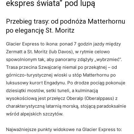
ekspres świata” pod lupą
Przebieg trasy: od podnóża Matterhornu
po elegancję St. Moritz
Glacier Express to ikona: ponad 7 godzin jazdy między
Zermatt a St. Moritz (lub Davos), w rytmie celowo
spowolnionym tak, aby panoramy zdążyły „wybrzmieć”.
Trasa przecina Szwajcarię niemal po przekątnej – od
górniczo-turystycznej wioski u stóp Matterhornu po
luksusowy kurort Engadynu. Po drodze pociąg pokonuje
dziesiątki mostów, setki tuneli, a kulminacją
wysokościową jest przełęcz Oberalp (Oberalppass) z
charakterystyczną latarnią morską, stojącą paradoksalnie
wśród alpejskich szczytów.
Najważniejsze punkty widokowe na Glacier Express to: