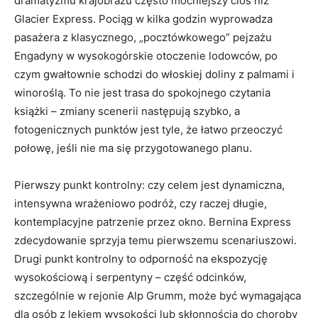
dramatyzmu krajobrazu często mocniejszy cios niż
Glacier Express. Pociąg w kilka godzin wyprowadza
pasażera z klasycznego, „pocztówkowego” pejzażu
Engadyny w wysokogórskie otoczenie lodowców, po
czym gwałtownie schodzi do włoskiej doliny z palmami i
winoroślą. To nie jest trasa do spokojnego czytania
książki – zmiany scenerii następują szybko, a
fotogenicznych punktów jest tyle, że łatwo przeoczyć
połowę, jeśli nie ma się przygotowanego planu.
Pierwszy punkt kontrolny: czy celem jest dynamiczna,
intensywna wrażeniowo podróż, czy raczej długie,
kontemplacyjne patrzenie przez okno. Bernina Express
zdecydowanie sprzyja temu pierwszemu scenariuszowi.
Drugi punkt kontrolny to odporność na ekspozycję
wysokościową i serpentyny – część odcinków,
szczególnie w rejonie Alp Grumm, może być wymagająca
dla osób z lękiem wysokości lub skłonnością do choroby