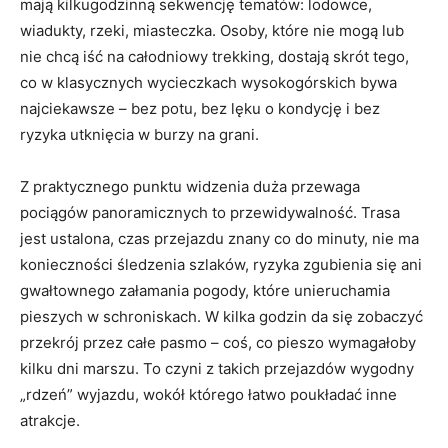
mają kilkugodzinną sekwencję tematów: lodowce,
wiadukty, rzeki, miasteczka. Osoby, które nie mogą lub
nie chcą iść na całodniowy trekking, dostają skrót tego,
co w klasycznych wycieczkach wysokogórskich bywa
najciekawsze – bez potu, bez lęku o kondycję i bez
ryzyka utknięcia w burzy na grani.
Z praktycznego punktu widzenia duża przewaga
pociągów panoramicznych to przewidywalność. Trasa
jest ustalona, czas przejazdu znany co do minuty, nie ma
konieczności śledzenia szlaków, ryzyka zgubienia się ani
gwałtownego załamania pogody, które unieruchamia
pieszych w schroniskach. W kilka godzin da się zobaczyć
przekrój przez całe pasmo – coś, co pieszo wymagałoby
kilku dni marszu. To czyni z takich przejazdów wygodny
„rdzeń” wyjazdu, wokół którego łatwo poukładać inne
atrakcje.