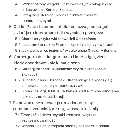
Wybór strony wagonu, rezerwacje i „mikrologistyka”
zdjęciowa na Bernina Express
Integracja Bernina Express z innymi trasami
panoramicznymi
GoldenPass i Lucerne–Interlaken: szwajcarska „oś
jezior” jako kontrapunkt dla wysokich przełęczy
Charakterystyka widokowa linii GoldenPass
Lucerne–Interlaken Express: łącznik między światami
Jak wpinać „oś jeziorną” w sekwencję Glacier + Bernina
Gornergratbahn, Jungfraubahn i inne odgałęzienia –
kiedy dodatkowe kolejki mają sens
Gornergratbahn: uzupełnienie czy duplikat Glacier
Express?
Jungfraubahn i Berneński Oberland: gdzie kończy się
panorama, a zaczyna park rozrywki
Kolejki na Rigi, Pilatus, Schynige Platte: mikro-panorama
jako narzędzie kalibracji
Planowanie sezonowe: jak rozkładać trasy
panoramiczne między zimą, wiosną a jesienią
Zima: krótki dzień, wysoki kontrast, większa
nieprzewidywalność
Wiosna i jesień: przejścia między sezonami a realna