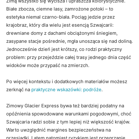
Zimą wszystko się wycisza i upraszcza kolorystycznie.
Białe zbocza, ciemne lasy, zamrożone potoki – to
estetyka niemal czarno-biała. Pociąg jedzie przez
krajobraz, który dla wielu jest esencją Szwajcarii:
drewniane domy z dachami obciążonymi śniegiem,
zasypane stacje pośrednie, mgła unosząca się nad doliną.
Jednocześnie dzień jest krótszy, co rodzi praktyczny
problem: przy przejeździe całej trasy jednego dnia część
widoków może przypaść na zmierzch.
Po więcej kontekstu i dodatkowych materiałów możesz
zerknąć na
praktyczne wskazówki: podróże
.
Zimowy Glacier Express bywa też bardziej podatny na
opóźnienia spowodowane warunkami pogodowymi, choć
Szwajcaria radzi sobie z tym lepiej niż większość krajów.
Warto uwzględnić margines bezpieczeństwa na
przesiadki. Latem natomiast ryzykiem jest przegrzanie