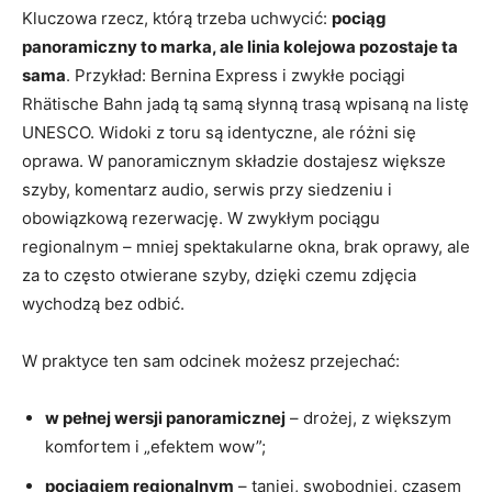
Kluczowa rzecz, którą trzeba uchwycić:
pociąg
panoramiczny to marka, ale linia kolejowa pozostaje ta
sama
. Przykład: Bernina Express i zwykłe pociągi
Rhätische Bahn jadą tą samą słynną trasą wpisaną na listę
UNESCO. Widoki z toru są identyczne, ale różni się
oprawa. W panoramicznym składzie dostajesz większe
szyby, komentarz audio, serwis przy siedzeniu i
obowiązkową rezerwację. W zwykłym pociągu
regionalnym – mniej spektakularne okna, brak oprawy, ale
za to często otwierane szyby, dzięki czemu zdjęcia
wychodzą bez odbić.
W praktyce ten sam odcinek możesz przejechać:
w pełnej wersji panoramicznej
– drożej, z większym
komfortem i „efektem wow”;
pociągiem regionalnym
– taniej, swobodniej, czasem